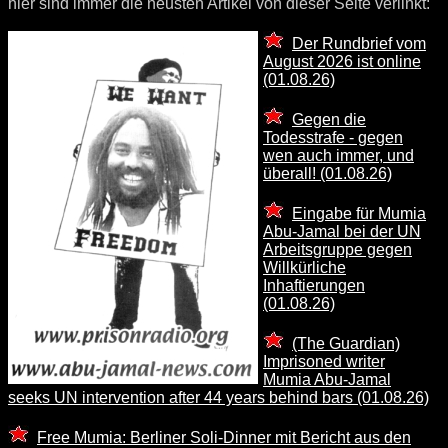
hier sind immer die neusten Artikel von dieser Seite verlinkt:
Der Rundbrief vom
August 2026 ist online
(01.08.26)
Gegen die
Todesstrafe - gegen
wen auch immer, und
überall! (01.08.26)
Eingabe für Mumia
Abu-Jamal bei der UN
Arbeitsgruppe gegen
Willkürliche
Inhaftierungen
(01.08.26)
(The Guardian)
Imprisoned writer
Mumia Abu-Jamal
seeks UN intervention after 44 years behind bars (01.08.26)
Free Mumia: Berliner Soli-Dinner mit Bericht aus den