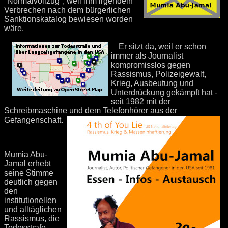
"Normalvollzug", weil ihm irgendein
Verbrechen nach dem bürgerlichen
Sanktionskatalog bewiesen worden
wäre.
Er sitzt da, weil er schon
immer als Journalist
kompromisslos gegen
Rassismus, Polizeigewalt,
Krieg, Ausbeutung und
Unterdrückung gekämpft hat -
seit 1982 mit der
Schreibmaschine und dem Telefonhörer aus der
Gefangenschaft.
Mumia Abu-
Jamal erhebt
seine Stimme
deutlich gegen
den
institutionellen
und alltäglichen
Rassismus, die
Todesstrafe