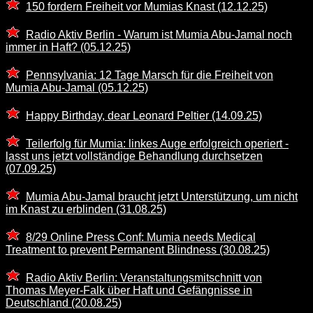
150 fordern Freiheit vor Mumias Knast (12.12.25)
Radio Aktiv Berlin - Warum ist Mumia Abu-Jamal noch
immer in Haft? (05.12.25)
Pennsylvania: 12 Tage Marsch für die Freiheit von
Mumia Abu-Jamal (05.12.25)
Happy Birthday, dear Leonard Peltier (14.09.25)
Teilerfolg für Mumia: linkes Auge erfolgreich operiert -
lasst uns jetzt vollständige Behandlung durchsetzen
(07.09.25)
Mumia Abu-Jamal braucht jetzt Unterstützung, um nicht
im Knast zu erblinden (31.08.25)
8/29 Online Press Conf: Mumia needs Medical
Treatment to prevent Permanent Blindness (30.08.25)
Radio Aktiv Berlin: Veranstaltungsmitschnitt von
Thomas Meyer-Falk über Haft und Gefängnisse in
Deutschland (20.08.25)